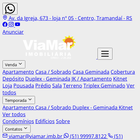
Av. da Igreja, 673 - loja nº 05 - Centro, Tramandaí - RS
Anunciar
Venda
Apartamento
Casa / Sobrado
Casa Geminada
Cobertura
Depósito
Duplex - Geminada
JK / Apartamento
Kitnet
Loja
Pousada
Prédio
Sala
Terreno
Triplex Geminado
Ver
todos
Temporada
Apartamento
Casa / Sobrado
Duplex - Geminada
Kitnet
Ver todos
Condomínios
Edifícios
Sobre
Contatos
viamar@viamar.imb.br
(51) 99997.8122
(51)